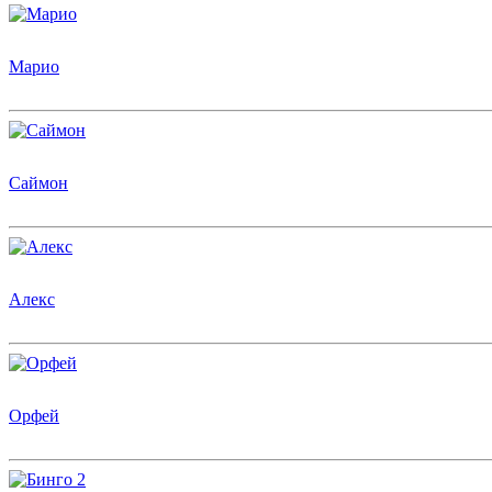
Марио
Саймон
Алекс
Орфей