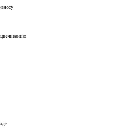
износу
есцвечиванию
оде