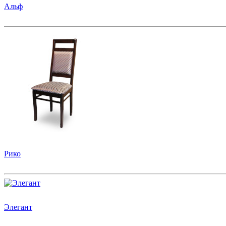
Альф
Рико
Элегант