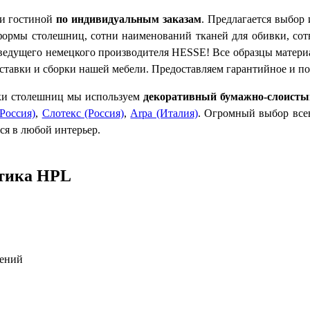
 и гостиной
по индивидуальным заказам
. Предлагается выбор 
и формы столешниц, сотни наименований тканей для обивки, со
 ведущего немецкого производителя HESSE! Все образцы матер
оставки и сборки нашей мебели. Предоставляем гарантийное и п
ки столешниц мы используем
декоративный бумажно-слоисты
(Россия)
,
Слотекс (Россия)
,
Arpa (Италия)
. Огромный выбор всев
ся в любой интерьер.
стика HPL
дений